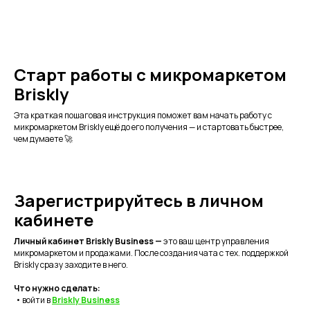
Старт
работы
с
микромаркетом
Briskly
Эта краткая пошаговая инструкция поможет вам начать работу с
микромаркетом Briskly ещё до его получения — и стартовать быстрее,
чем думаете 🚀
Зарегистрируйтесь в личном
кабинете
Личный кабинет Briskly Business —
это ваш центр управления
микромаркетом и продажами. После создания чата с тех. поддержкой
Briskly сразу заходите в него.
Что нужно сделать:
• войти в
Briskly Business