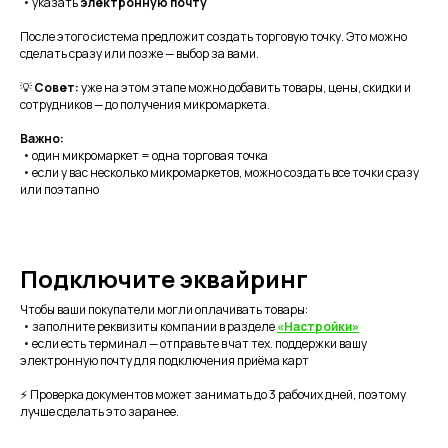
• указать
электронную почту
После этого система предложит создать торговую точку. Это можно
сделать сразу или позже — выбор за вами.
💡
Совет:
уже на этом этапе можно добавить товары, цены, скидки и
сотрудников — до получения микромаркета.
Важно:
• один микромаркет = одна торговая точка
• если у вас несколько микромаркетов, можно создать все точки сразу
или поэтапно
Подключите эквайринг
Чтобы ваши покупатели могли оплачивать товары:
• заполните реквизиты компании в разделе
«Настройки»
• если есть терминал — отправьте в чат тех. поддержки вашу
электронную почту для подключения приёма карт
⚡ Проверка документов может занимать до 3 рабочих дней, поэтому
лучше сделать это заранее.