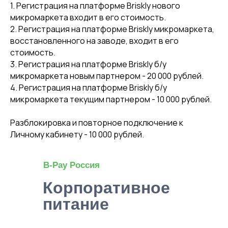
1. Регистрация на платформе Briskly нового
По вопросам оборудования и
связи с отделом продаж:
микромаркета входит в его стоимость.
sales@briskly.online
2. Регистрация на платформе Briskly микромаркета,
восстановленного на заводе, входит в его
По другим вопросам:
стоимость.
welcome@briskly.online
3. Регистрация на платформе Briskly б/у
микромаркета новым партнером - 20 000 рублей.
4. Регистрация на платформе Briskly б/у
Задать вопрос
микромаркета текущим партнером - 10 000 рублей.
Разблокировка и повторное подключение к
Личному кабинету - 10 000 рублей.
Политика конфиденциальности
B-Pay Россия
Обработка персональных данных
Корпоративное
питание
Пользовательское соглашение
СОУТ