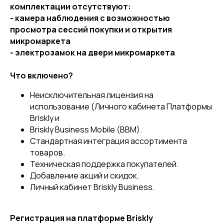
комплектации отсутствуют:
- камера наблюдения с возможностью
Участник проекта
просмотра сессий покупки и открытия
«Сколково»
микромаркета
- электрозамок на двери микромаркета
Что включено?
Неисключительная лицензия на
Подпишитесь на наши
использование (Личного кабинета Платформы
социальные сети
Briskly и
Briskly Business Mobile (BBM).
Стандартная интеграция ассортимента
товаров.
Новые истории клиентов и лайфхаки
Техническая поддержка покупателей.
по увеличению доходности
Добавление акций и скидок.
микромаркетов
Личный кабинет Briskly Business.
Связаться
8-800-222-61-09
Регистрация на платформе Briskly