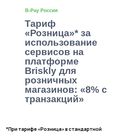
Популярное
B-Pay Россия
Каталог
Тариф
«Розница»* за
Приложение B-Pay
использование
Кабинет Briskly Business
сервисов на
платформе
Завод Briskly Factory
Briskly для
Умные микромаркеты
розничных
магазинов: «8% с
Партнерам
транзакций»
Стать партнером
Briskly в телеграм
Контакты
*При тарифе «Розница» в стандартной