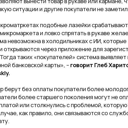
зволяют вынести товар в рукаве или кармане, 
кую ситуации и другие покупатели не заметил
икроматркетах подобные лазейки срабатывают
микромаркета и ловко спрятать в рукаве жела
ма невозможна в холодильниках с ИИ, которы
и открываются через приложение для зарегис
 Тогда таких «покупателей» система выявляет 
нной банковской карты», –
говорит Глеб Харит
kly.
р берут без оплаты покупатели более молодог
патели более старшего поколения могут не опл
платой или столкнулись с проблемой, которую
случае, как правило, они связываются со служ
ату.