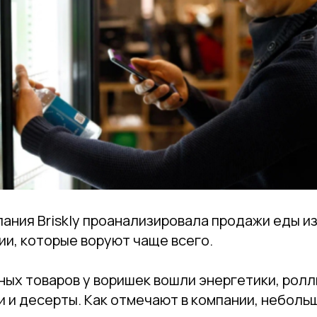
ания Briskly проанализировала продажи еды и
ии, которые воруют чаще всего.
ных товаров у воришек вошли энергетики, рол
и и десерты. Как отмечают в компании, неболь