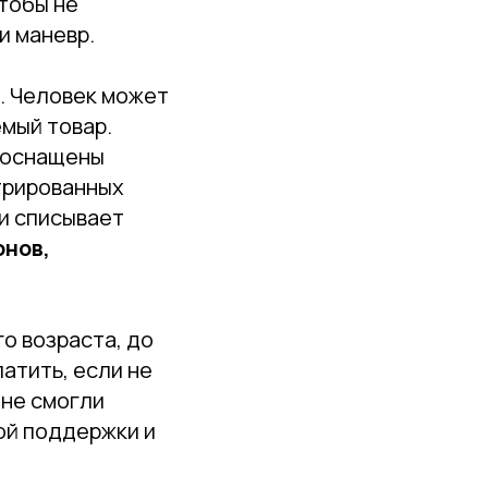
чтобы не
и маневр.
. Человек может
емый товар.
е оснащены
трированных
и списывает
онов,
о возраста, до
атить, если не
 не смогли
бой поддержки и