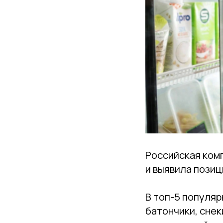
Российская комп
и выявила позиц
В топ-5 популяр
батончики, снек