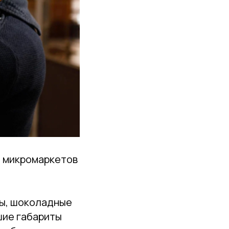
з микромаркетов
лы, шоколадные
шие габариты