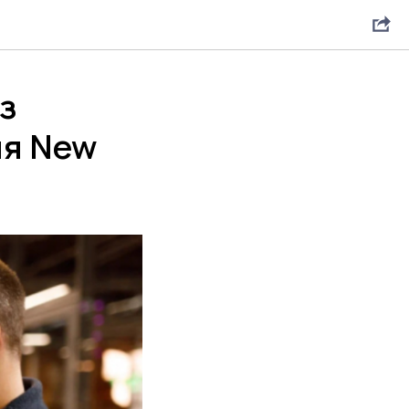
з
ля New