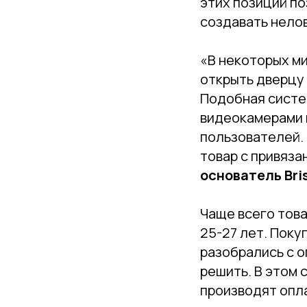
этих позиций по
создавать нелов
«В некоторых м
открыть дверцу 
Подобная систе
видеокамерами 
пользователей.
товар с привяза
основатель Bris
Чаще всего това
25-27 лет. Поку
разобрались с о
решить. В этом 
производят опл