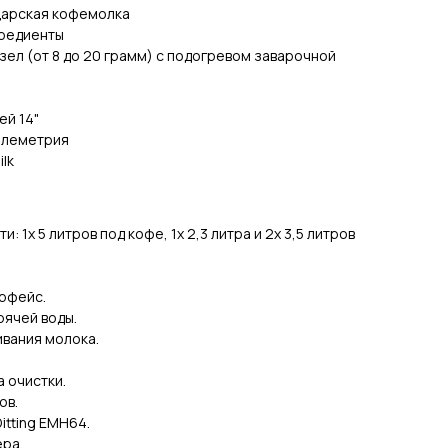
арская кофемолка
гредиенты
зел (от 8 до 20 грамм) с подогревом заварочной
ей 14"
елеметрия
lk
 1х 5 литров под кофе, 1х 2,3 литра и 2х 3,5 литров
рфейс.
рячей воды.
ивания молока.
 очистки.
ов.
tting EMH64.
ра.