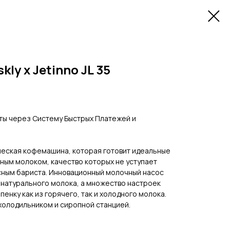
ly x Jetinno JL 35
ы через Систему Быстрых Платежей и
ическая кофемашина, которая готовит идеальные
ным молоком, качество которых не уступает
ным бариста. Инновационный молочный насос
 натурального молока, а множество настроек
енку как из горячего, так и холодного молока.
олодильником и сиропной станцией.