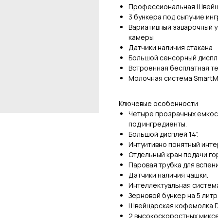
Профессиональная Швейц
3 бункера под сыпучие ин
Вариативный заварочный у
камеры
Датчики наличия стакана
Большой сенсорный диспл
Встроенная бесплатная т
Молочная система SmartMi
Ключевые особенности
Четыре прозрачных емкости:
под ингредиенты.
Большой дисплей 14".
Интуитивно понятный инте
Отдельный кран подачи го
Паровая трубка для вспен
Датчики наличия чашки.
Интеллектуальная система
Зерновой бункер на 5 литр
Швейцарская кофемолка Di
2 высокоскоростных миксе